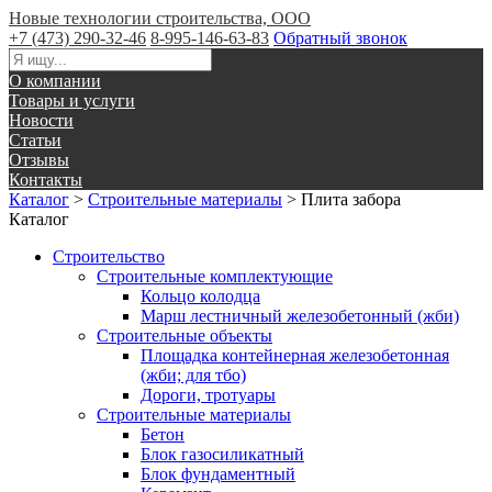
Новые технологии строительства, ООО
+7 (473) 290-32-46
8-995-146-63-83
Обратный звонок
О компании
Товары и услуги
Новости
Статьи
Отзывы
Контакты
Каталог
>
Строительные материалы
>
Плита забора
Каталог
Строительство
Строительные комплектующие
Кольцо колодца
Марш лестничный железобетонный (жби)
Строительные объекты
Площадка контейнерная железобетонная
(жби; для тбо)
Дороги, тротуары
Строительные материалы
Бетон
Блок газосиликатный
Блок фундаментный