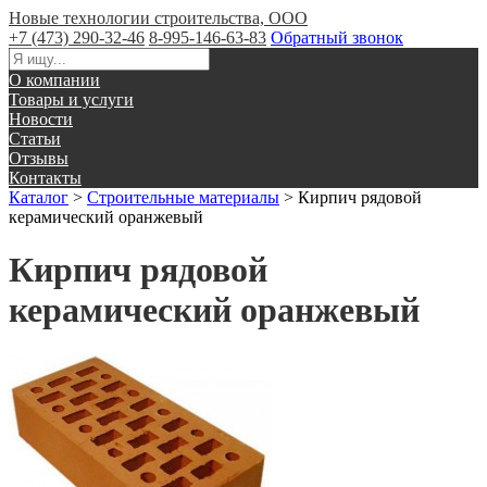
Новые технологии строительства, ООО
+7 (473) 290-32-46
8-995-146-63-83
Обратный звонок
О компании
Товары и услуги
Новости
Статьи
Отзывы
Контакты
Каталог
>
Строительные материалы
>
Кирпич рядовой
керамический оранжевый
Кирпич рядовой
керамический оранжевый