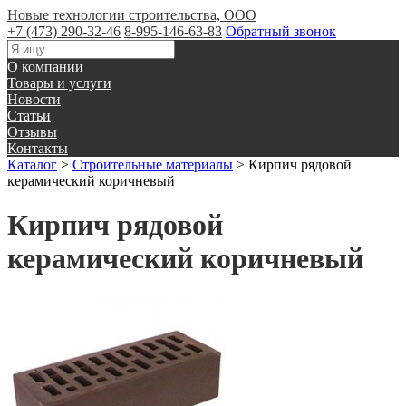
Новые технологии строительства, ООО
+7 (473) 290-32-46
8-995-146-63-83
Обратный звонок
О компании
Товары и услуги
Новости
Статьи
Отзывы
Контакты
Каталог
>
Строительные материалы
>
Кирпич рядовой
керамический коричневый
Кирпич рядовой
керамический коричневый