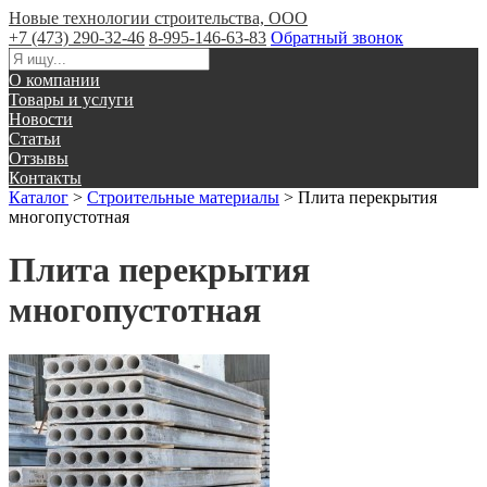
Новые технологии строительства, ООО
+7 (473) 290-32-46
8-995-146-63-83
Обратный звонок
О компании
Товары и услуги
Новости
Статьи
Отзывы
Контакты
Каталог
>
Строительные материалы
>
Плита перекрытия
многопустотная
Плита перекрытия
многопустотная