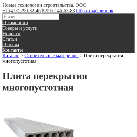
Новые технологии строительства, ООО
+7 (473) 290-32-46
8-995-146-63-83
Обратный звонок
О компании
Товары и услуги
Новости
Статьи
Отзывы
Контакты
Каталог
>
Строительные материалы
>
Плита перекрытия
многопустотная
Плита перекрытия
многопустотная