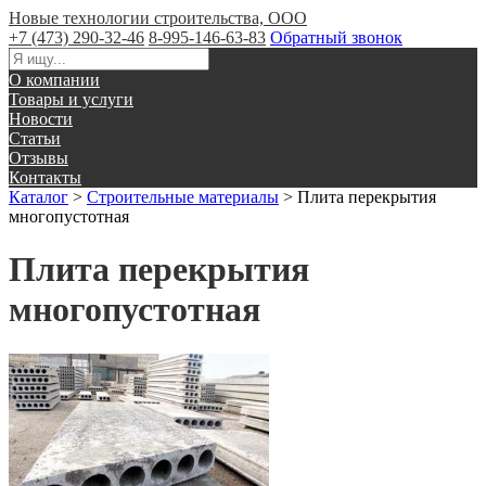
Новые технологии строительства, ООО
+7 (473) 290-32-46
8-995-146-63-83
Обратный звонок
О компании
Товары и услуги
Новости
Статьи
Отзывы
Контакты
Каталог
>
Строительные материалы
>
Плита перекрытия
многопустотная
Плита перекрытия
многопустотная