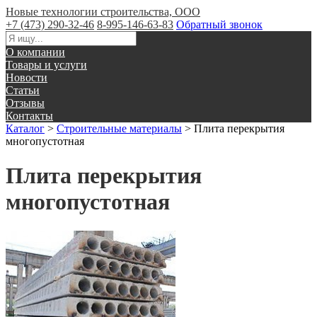
Новые технологии строительства, ООО
+7 (473) 290-32-46
8-995-146-63-83
Обратный звонок
О компании
Товары и услуги
Новости
Статьи
Отзывы
Контакты
Каталог
>
Строительные материалы
>
Плита перекрытия
многопустотная
Плита перекрытия
многопустотная